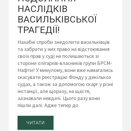
НАСЛІДКІВ
ВАСИЛЬКІВСЬКОЇ
ТРАГЕДІЇ!
Нахабні спроби знедолити васильківців
та забрати у них право на відстоювання
своїх прав у суді не полишаються зі
сторони олігархів-власників групи БРСМ-
Нафти! У минулому, вони вже намагались
скасувати реєстрацію Фонду у декількох
судах, а також за допомогою скарг у різні
інстанції, але щоразу, на щастя,
зазнавали невдачі. Цього разу вони
пішли далі. Адже тепер до
ЧИТАТИ