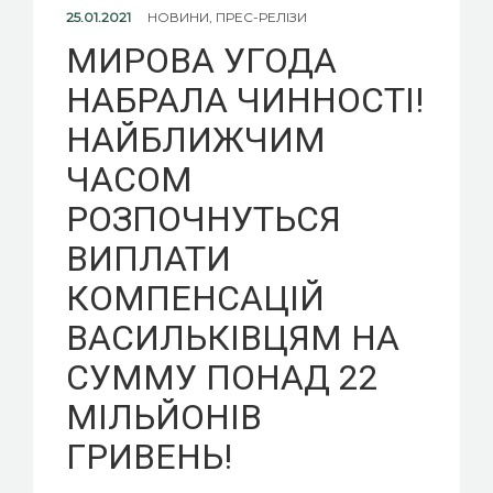
КОНТАКТИ
25.01.2021
НОВИНИ
,
ПРЕС-РЕЛІЗИ
МИРОВА УГОДА
НАБРАЛА ЧИННОСТІ!
НАЙБЛИЖЧИМ
ВСТУП ДО ФОНДУ
ЧАСОМ
РОЗПОЧНУТЬСЯ
ВИПЛАТИ
КОМПЕНСАЦІЙ
ВАСИЛЬКІВЦЯМ НА
СУММУ ПОНАД 22
МІЛЬЙОНІВ
ГРИВЕНЬ!