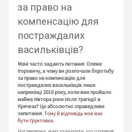
КОНТАКТИ
за право на
компенсацію для
постраждалих
ВСТУП ДО ФОНДУ
васильківців?
Мені часто задають питання: Олеже
Ігоровичу, а чому ви розпочали боротьбу
за право на компенсацію для
постраждалих васильківців лише
наприкінці 2016 року, коли
вже пройшло
майже півтора роки після трагедії в
Крячках? Це абсолютно справедливе
запитання.
Тому й відповідь моя має
бути ґрунтовна.
Насамперед, маю зазначити, що отримав