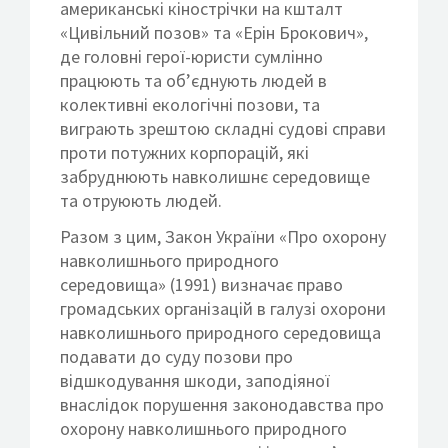
американські кінострічки на кшталт
«Цивільний позов» та «Ерін Брокович»,
де головні герої-юристи сумлінно
працюють та об’єднують людей в
колективні екологічні позови, та
виграють зрештою складні судові справи
проти потужних корпорацій, які
забруднюють навколишнє середовище
та отруюють людей.
Разом з цим, Закон України «Про охорону
навколишнього природного
середовища» (1991) визначає право
громадських організацій в галузі охорони
навколишнього природного середовища
подавати до суду позови про
відшкодування шкоди, заподіяної
внаслідок порушення законодавства про
охорону навколишнього природного