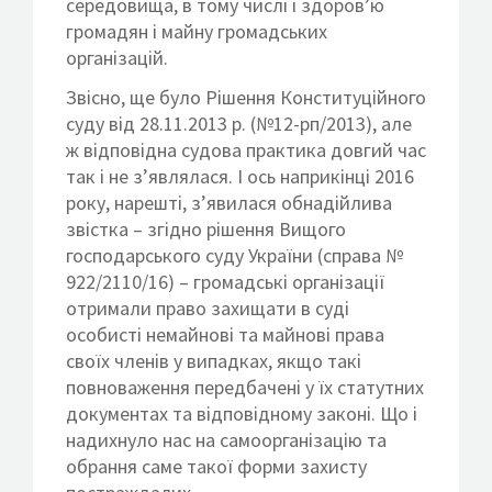
середовища, в тому числі і здоров’ю
громадян і майну громадських
організацій.
Звісно, ще було Рішення Конституційного
суду від 28.11.2013 р. (№12-рп/2013), але
ж відповідна судова практика довгий час
так і не з’являлася. І ось наприкінці 2016
року, нарешті, з’явилася обнадійлива
звістка – згідно рішення Вищого
господарського суду України (справа №
922/2110/16) – громадські організації
отримали право захищати в суді
особисті немайнові та майнові права
своїх членів у випадках, якщо такі
повноваження передбачені у їх статутних
документах та відповідному законі. Що і
надихнуло нас на самоорганізацію та
обрання саме такої форми захисту