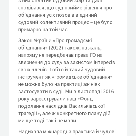
з них оплатив судовий збір та далі
сподівався, що суд прийме рішення про
об’єднання усіх позовів в єдиний
судовий колективний процес – це було
примарно на той час.
Закон України «Про громадські
об’єднання» (2012) також, на жаль,
напряму не передбачав права ГО на
звернення до суду за захистом інтересів
своїх членів. Тобто й такий чудовий
інструмент як «громадське об’єднання»
не можна було на практиці аж ніяк
застосувати в суді. Ми в листопаді 2016
року зареєстрували наш «Фонд
подолання наслідків Васильківської
трагедії», але ж конкретного плану дій
ми ще тоді так і не мали.
Надихала міжнародна практика й чудові