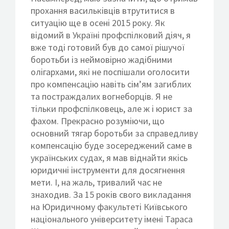
прохання васильківців втрутитися в
ситуацію ще в осені 2015 року. Як
відомий в Україні профспілковий діяч, я
вже тоді готовий був до самої рішучої
боротьби із неймовірно жадібними
олігархами, які не поспішали оголосити
про компенсацію навіть сім’ям загиблих
та постраждалих вогнеборців. Я не
тільки профспілковець, але ж і юрист за
фахом. Прекрасно розуміючи, що
основний тягар боротьби за справедливу
компенсацію буде зосереджений саме в
українських судах, я мав віднайти якісь
юридичні інструменти для досягнення
мети. І, на жаль, тривалий час не
знаходив. За 15 років свого викладання
на Юридичному факультеті Київського
національного університету імені Тараса