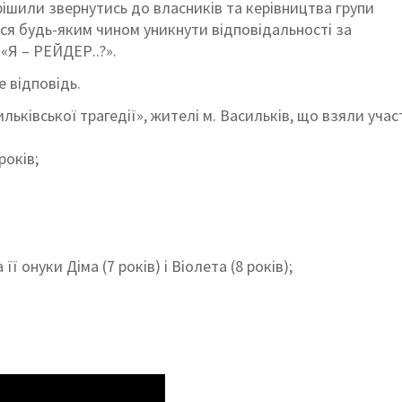
рішили звернутись до власників та керівництва групи
я будь-яким чином уникнути відповідальності за
«Я – РЕЙДЕР..?».
е відповідь.
ьківської трагедії», жителі м. Васильків, що взяли учас
років;
її онуки Діма (7 років) і Віолета (8 років);