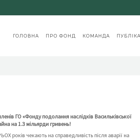
ГОЛОВНА
ПРО ФОНД
КОМАНДА
ПУБЛІКА
енів ГО «Фонду подолання наслідків Васильківської
айна на 1.3 мільярди гривень!
РЬОХ років чекають на справедливість після аварії на