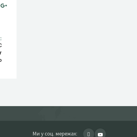
С
С
т
о
Ми у соц. мережах: