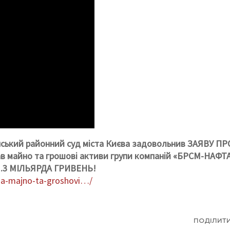
янський районний суд міста Києва задовольнив ЗАЯВУ ПР
майно та грошові активи групи компаній «БРСМ-НАФТ
 1.3 МІЛЬЯРДА ГРИВЕНЬ!
-na-majno-ta-groshovi…/
ПОДІЛИТ