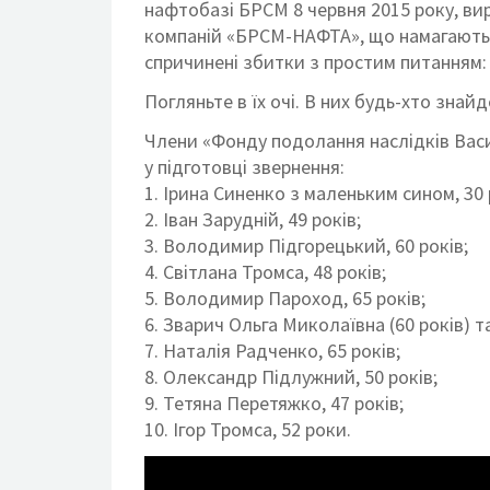
нафтобазі БРСМ 8 червня 2015 року, ви
компаній «БРСМ-НАФТА», що намагаютьс
спричинені збитки з простим питанням: 
Погляньте в їх очі. В них будь-хто знайд
Члени «Фонду подолання наслідків Васил
у підготовці звернення:
1. Ірина Синенко з маленьким сином, 30 
2. Іван Зарудній, 49 років;
3. Володимир Підгорецький, 60 років;
4. Світлана Тромса, 48 років;
5. Володимир Пароход, 65 років;
6. Зварич Ольга Миколаївна (60 років) та 
7. Наталія Радченко, 65 років;
8. Олександр Підлужний, 50 років;
9. Тетяна Перетяжко, 47 років;
10. Ігор Тромса, 52 роки.