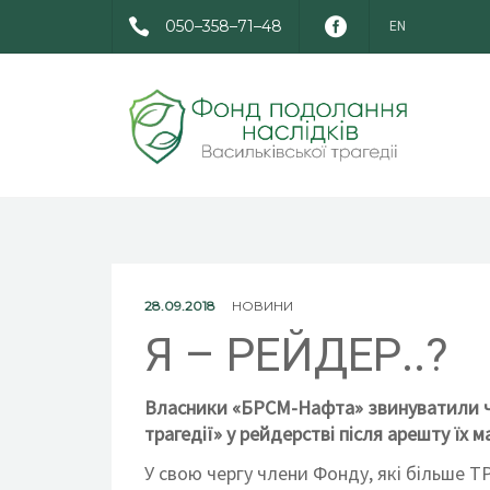
050–358–71–48
EN
28.09.2018
НОВИНИ
Я – РЕЙДЕР..?
Власники «БРСМ-Нафта» звинуватили чл
трагедії» у рейдерстві після арешту їх м
У свою чергу члени Фонду, які більше Т