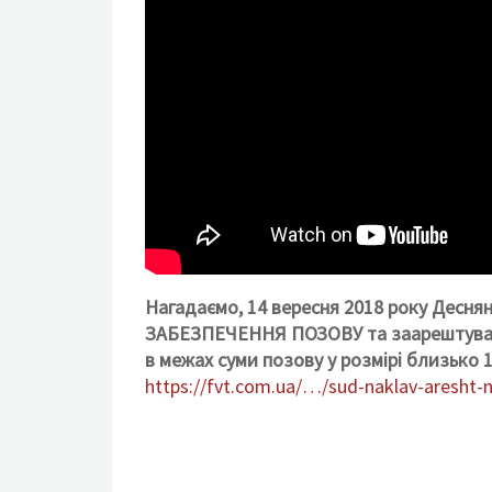
Нагадаємо, 14 вересня 2018 року Десн
ЗАБЕЗПЕЧЕННЯ ПОЗОВУ та заарештував 
в межах суми позову у розмірі близько
https://fvt.com.ua/…/sud-naklav-aresht