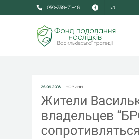
050–358–71–48
EN
26.09.2018
НОВИНИ
Жители Васильк
владельцев “БР
сопротивляться