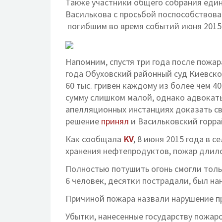
Также участники общего собрания еди
Василькова с просьбой поспособствова
погибшим во время событий июня 2015 
Напомним, спустя три года после пожар
года Обуховский районный суд Киевск
60 тыс. гривен каждому из более чем 
сумму слишком малой, однако адвокаты 
апелляционных инстанциях доказать св
решение
принял
и Васильковский горра
Как сообщала
KV
, 8 июня 2015 года в 
хранения нефтепродуктов, пожар длилс
Полностью потушить огонь смогли толь
6 человек, десятки пострадали, был на
Причиной пожара назвали нарушение п
Убытки, нанесенные государству пожа