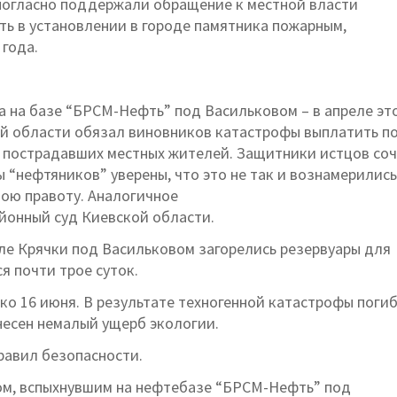
ногласно поддержали обращение к местной власти
ть в установлении в городе памятника пожарным,
года.
а на базе “БРСМ-Нефть” под Васильковом – в апреле эт
ой области обязал виновников катастрофы выплатить п
40 пострадавших местных жителей. Защитники истцов со
“нефтяников” уверены, что это не так и вознамерились
ою правоту. Аналогичное
йонный суд Киевской области.
селе Крячки под Васильковом загорелись резервуары для
я почти трое суток.
ко 16 июня. В результате техногенной катастрофы поги
несен немалый ущерб экологии.
равил безопасности.
ром, вспыхнувшим на нефтебазе “БРСМ-Нефть” под