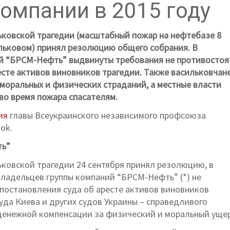
компании в 2015 году
ковской трагедии (масштабный пожар на нефтебазе 8
ильковом) принял резолюцию общего собрания. В
й “БРСМ-Нефть” выдвинуты требования не противостоя
сте активов виновников трагедии. Также васильковчан
моральных и физических страданий, а местные власти
во время пожара спасателям.
ия
главы Всеукраинского независимого профсоюза
ok.
ть”
ковской трагедии 24 сентября принял резолюцию, в
владельцев группы компаний “БРСМ-Нефть” (*) не
постановления суда об аресте активов виновников
суда Киева и других судов Украины – справедливого
 денежной компенсации за физический и моральный уще