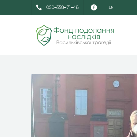
050–358–71–48
EN