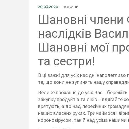
20.03.2020
НОВИНИ
Шановні члени
наслідків Василь
Шановні мої пр
та сестри!
В ці важкі для усіх нас дні наполегливо
те, що вони не зупинять нашу справедл
Велике прохання до усіх Вас – бережіть
закупку продук
тів та ліків – вдягайте х
врятують, а до нас, пересічних громадян
наших власних руках. Тримаймося і віри
короновірусом, так й над усіма нашими