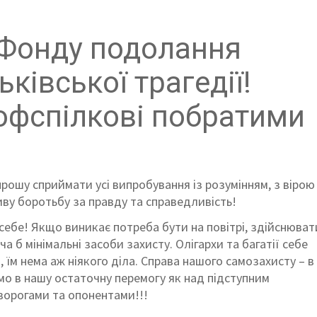
 Фонду подолання
ківської трагедії!
офспілкові побратими
 прошу сприймати усі випробування із розумінням, з вірою
иву боротьбу за правду та справедливість!
 себе! Якщо виникає потреба бути на повітрі, здійснюват
оча б мінімальні засоби захисту. Олігархи та багатії себе
, їм нема аж ніякого діла. Справа нашого самозахисту – в
мо в нашу остаточну перемогу як над підступним
 ворогами та опонентами!!!