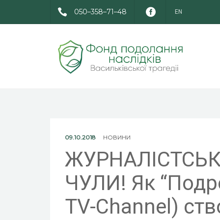
050–358–71–48
EN
09.10.2018
НОВИНИ
ЖУРНАЛІСТСЬКІ
ЧУЛИ! Як “Подро
TV-Channel) ст