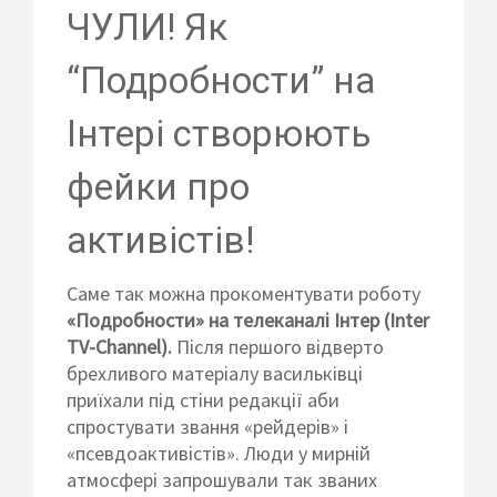
КОНТАКТИ
ЧУЛИ! Як
“Подробности” на
Інтері створюють
ВСТУП ДО ФОНДУ
фейки про
активістів!
Саме так можна прокоментувати роботу
«Подробности» на телеканалі Інтер (Inter
TV-Channel).
Після першого відверто
брехливого матеріалу васильківці
приїхали під стіни редакції аби
спростувати звання «рейдерів» і
«псевдоактивістів». Люди у мирній
атмосфері запрошували так званих