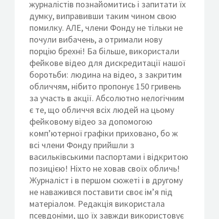
журналістів познайомитись і запитати їх
думку, виправивши таким чином свою
помилку. АЛЕ, члени Фонду не тільки не
почули вибачень, а отримали нову
порцію брехні! Ба більше, використали
фейкове відео для дискредитації нашої
боротьби: людина на відео, з закритим
обличчям, нібито пропонує 150 гривень
за участь в акції. Абсолютно нелогічним
є те, що обличчя всіх людей на цьому
фейковому відео за допомогою
комп’ютерної графіки приховано, бо ж
всі члени Фонду прийшли з
васильківськими паспортами і відкритою
позицією! Ніхто не ховав своїх обличь!
Журналіст і в першом сюжеті і в другому
не наважився поставити своє ім’я під
матеріалом. Редакція використала
псевдоніми, що їх завжди використовує