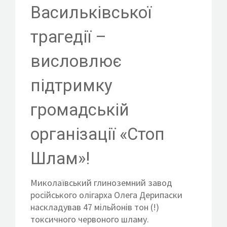
КОНТАКТИ
Васильківської
трагедії –
висловлює
ВСТУП ДО ФОНДУ
підтримку
громадській
організації «Стоп
Шлам»!
Миколаївський глиноземний завод
російського олігарха Олега Дерипаски
наскладував 47 мільйонів тон (!)
токсичного червоного шламу.