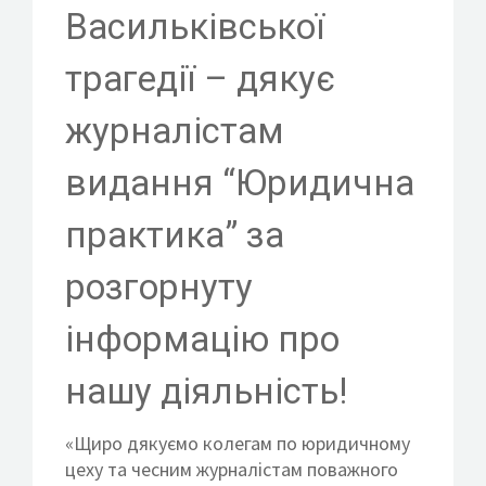
КОНТАКТИ
Васильківської
трагедії – дякує
журналістам
ВСТУП ДО ФОНДУ
видання “Юридична
практика” за
розгорнуту
інформацію про
нашу діяльність!
«Щиро дякуємо колегам по юридичному
цеху та чесним журналістам поважного