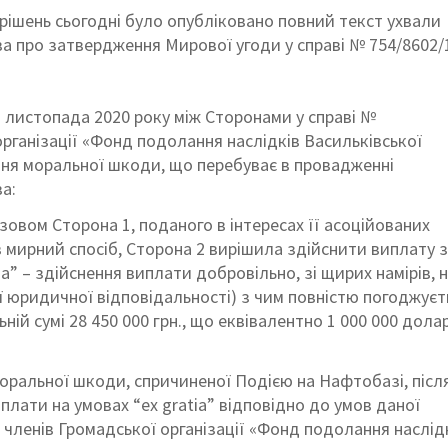
рішень сьогодні було опубліковано повний текст ухвали
ва про затвердження Мирової угоди у справі № 754/8602/
 листопада 2020 року між Сторонами у справі №
рганізації «Фонд подолання наслідків Васильківської
ння моральної шкоди, що перебуває в провадженні
а:
овом Сторона 1, поданого в інтересах її асоційованих
 в мирний спосіб, Сторона 2 вирішила здійснити виплату 
ia” – здійснення виплати добровільно, зі щирих намірів, 
 юридичної відповідальності) з чим повністю погоджуєт
ній сумі 28 450 000 грн., що еквівалентно 1 000 000 дола
оральної шкоди, спричиненої Подією на Нафтобазі, післ
лати на умовах “ex gratia” відповідно до умов даної
 членів Громадської організації «Фонд подолання наслід