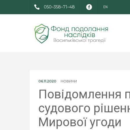
050–358–71–48
EN
06.11.2020
НОВИНИ
Повідомлення 
судового рішен
Мирової угоди