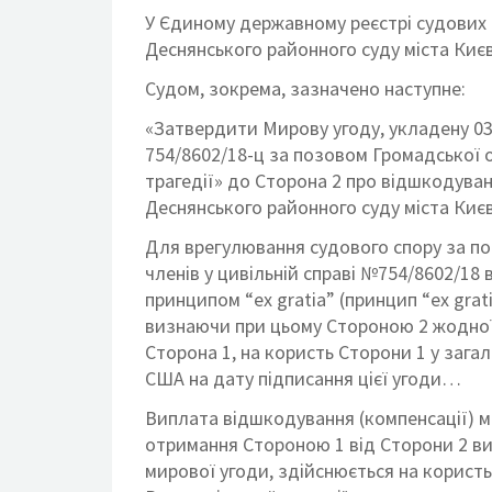
У Єдиному державному реєстрі судових 
Деснянського районного суду міста Киє
Судом, зокрема, зазначено наступне:
«Затвердити Мирову угоду, укладену 03
754/8602/18-ц за позовом Громадської о
трагедії» до Сторона 2 про відшкодува
Деснянського районного суду міста Києв
Для врегулювання судового спору за поз
членів у цивільній справі №754/8602/18
принципом “ex gratia” (принцип “ex grat
визнаючи при цьому Стороною 2 жодної
Сторона 1, на користь Сторони 1 у загаль
США на дату підписання цієї угоди…
Виплата відшкодування (компенсації) м
отримання Стороною 1 від Сторони 2 вип
мирової угоди, здійснюється на користь