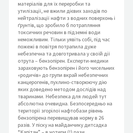
матеріалів для їх переробки та
утилізації, не вжили дієвих заходів по
нейтралізації нафти з водних поверхонь і
ґрунтів, що зробило б потрапляння
токсичних речовин в підземні води
неможливим. Тільки уявіть собі, під час
пожежі в повітря потрапила дуже
небезпечна та довготривала у своїй дії
отрута – бензопірен. Експерти-медики
зараховують бензопірен і його чисельних
«родичів» до групи вкрай небезпечних
канцерогенів, пухлино-створюючу дію
яких доведено методом дослідів над
тваринами. Небезпека для людей тут
абсолютна очевидна. Безпосередньо на
території згорілої нафтобази рівень
бензопірена перевищував норму в 26
разів. У піску на майданчику дитсадка
“Капітан” – в чотири (!) рази.