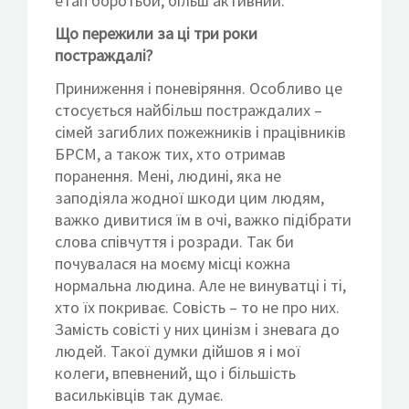
етап боротьби, більш активний.
Що пережили за ці три роки
постраждалі?
Приниження і поневіряння. Особливо це
стосується найбільш постраждалих –
сімей загиблих пожежників і працівників
БРСМ, а також тих, хто отримав
поранення. Мені, людині, яка не
заподіяла жодної шкоди цим людям,
важко дивитися їм в очі, важко підібрати
слова співчуття і розради. Так би
почувалася на моєму місці кожна
нормальна людина. Але не винуватці і ті,
хто їх покриває. Совість – то не про них.
Замість совісті у них цинізм і зневага до
людей. Такої думки дійшов я і мої
колеги, впевнений, що і більшість
васильківців так думає.