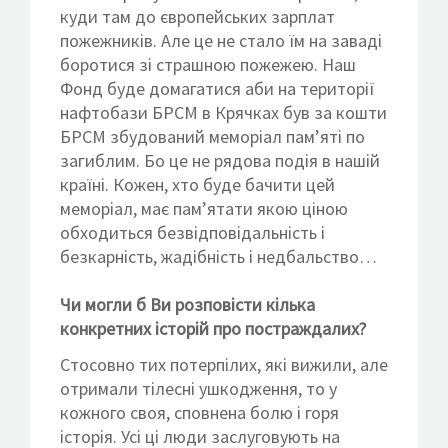
куди там до європейських зарплат
пожежників. Але це не стало їм на заваді
боротися зі страшною пожежею. Наш
Фонд буде домагатися аби на території
нафтобази БРСМ в Крячках був за кошти
БРСМ збудований меморіал пам’яті по
загиблим. Бо це не рядова подія в нашій
країні. Кожен, хто буде бачити цей
меморіал, має пам’ятати якою ціною
обходиться безвідповідальність і
безкарність, жадібність і недбальство…
Чи могли б Ви розповісти кілька
конкретних історій про постраждалих?
Стосовно тих потерпілих, які вижили, але
отримали тілесні ушкодження, то у
кожного своя, сповнена болю і горя
історія. Усі ці люди заслуговують на