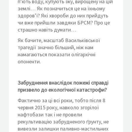
п’ють воду, купують їжу, вирощену на цій
землі… Як позначиться це на їхньому
здоров’ї? Які хвороби до них прийдуть
чи вже прийшли завдяки БРСМ? Про це
страшно навіть думати…
Як бачите, масштаб Васильківської
трагедії значно більший, ніж нам
намагаються показати олігархічні
опоненти.
Забруднення внаслідок пожежі справді
призвело до екологічної катастрофи?
Фактично за ці всі роки, тобто після 8
червня 2015 року, навколо згорілої
нафтобази так і не провели
рекультивацію забрудненого ґрунту, не
вивезли залишки паливно-мастильних