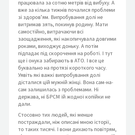
працювала за сотню метрів від вибуху. А
вже за кілька тижнів почалися проблеми
зі здоров’ям. Випробування долі не
витримав зять, покинув родину. Мати
самостійно, витрачаючи всі
заощадження, які накопичувала довгими
роками, виходжує доньку. А потім
підпадає під скорочення на роботі. І тут
ще і онука забирають в АТО. І все це
буквально на протязі короткого часу.
Уявіть які важкі випробування долі
дісталися цій мужній жінці. Вона сам-на-
сам залишилась з проблемами. Ні
держава, ні БРСМ їй жодної копійки не
дали.
Стосовно тих людей, які менше
постраждали, ніж описані мною історії,
то таких тисячі. І вони дихають повітрям,