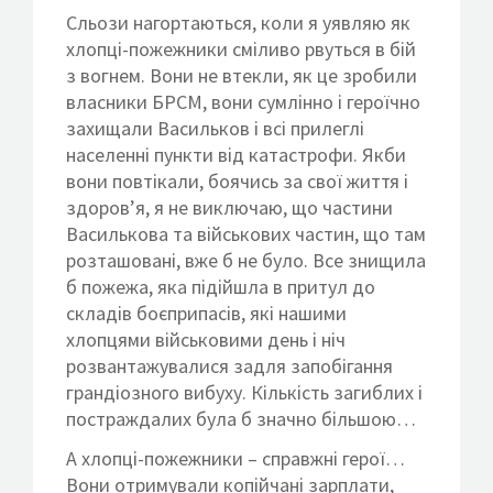
Сльози нагортаються, коли я уявляю як
хлопці-пожежники сміливо рвуться в бій
з вогнем. Вони не втекли, як це зробили
власники БРСМ, вони сумлінно і героїчно
захищали Васильков і всі прилеглі
населенні пункти від катастрофи. Якби
вони повтікали, боячись за свої життя і
здоров’я, я не виключаю, що частини
Василькова та військових частин, що там
розташовані, вже б не було. Все знищила
б пожежа, яка підійшла в притул до
складів боєприпасів, які нашими
хлопцями військовими день і ніч
розвантажувалися задля запобігання
грандіозного вибуху. Кількість загиблих і
постраждалих була б значно більшою…
А хлопці-пожежники – справжні герої…
Вони отримували копійчані зарплати,