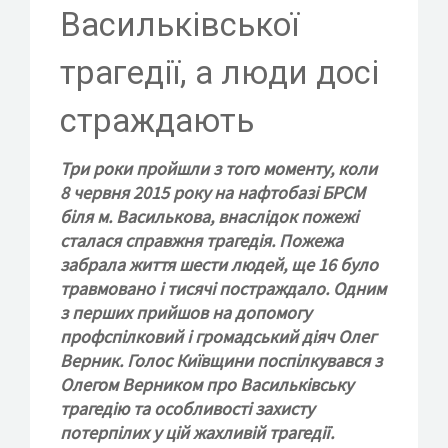
КОНТАКТИ
Васильківської
трагедії, а люди досі
страждають
ВСТУП ДО ФОНДУ
Три роки пройшли з того моменту, коли
8 червня 2015 року на нафтобазі БРСМ
біля м. Василькова, внаслідок пожежі
сталася справжня трагедія. Пожежа
забрала життя шести людей, ще 16 було
травмовано і тисячі постраждало. Одним
з перших прийшов на допомогу
профспілковий і громадський діяч Олег
Верник. Голос Київщини поспілкувався з
Олегом Верником про Васильківську
трагедію та особливості захисту
потерпілих у цій жахливій трагедії.