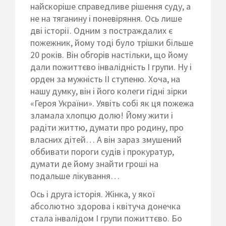
найскоріше справедливе рішення суду, а
не на тяганину і поневіряння. Ось лише
дві історії. Одним з постраждалих є
пожежник, йому тоді було трішки більше
20 років. Він обгорів настільки, що йому
дали пожиттєво інвалідність І групи. Ну і
орден за мужність ІІ ступеню. Хоча, на
нашу думку, він і його колеги гідні зірки
«Героя України». Уявіть собі як ця пожежа
зламала хлопцю долю! Йому жити і
радіти життю, думати про родину, про
власних дітей… А він зараз змушений
оббивати пороги судів і прокуратур,
думати де йому знайти гроші на
подальше лікування…
Ось і друга історія. Жінка, у якої
абсолютно здорова і квітуча донечка
стала інвалідом І групи пожиттєво. Бо